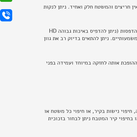
ין חריצים והמשטח חלק ואחיד. ניתן לנקות
מראה נקי אסתטי מודרני ואלגנטי.. ניתן לבחור חיפוי מטבח מזכוכית במגוון רחב מאוד של צבעים או הדפסות (ניתן להדפיס באיכות גבוהה HD
שמעותיים. ניתן להתאים בדיוק רב את גוון
 6 מ"מ אשר עברה תהליך חיסום ההופכת אותה לחזקה במיוחד ועמידה בפני
 חיפוי נישות בקיר, או חיפוי כל משטח או
ו בחיפוי קיר המטבח ניתן לבחור בזכוכית