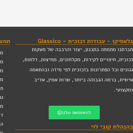
גלאסיקו - עבודות זכוכית - Glassico
תמצא
חברתנו מתמחה בתכנון, יצור והרכבה של מעקות
מע
זכוכית, חיפויים לקירות, מקלחונים, מחיצות, דלתות,
מק
גגונים וכל הפתרונות בזכוכית לפי מידה ובהתאמה
מע
מע
אישית, ברמה הגבוהה ביותר, שרות אמין, אדיב
חי
ומקצועי.
גג
מח
לוואטסאפ שלנו
דל
הג
בהנהלת קובי לוי
מד