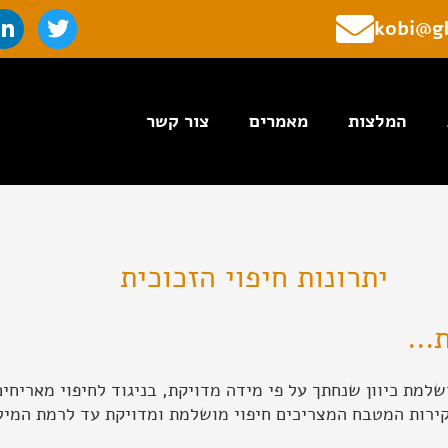
L
T
kobi@gl
i
w
n
i
k
t
e
t
המלצות
מאמרים
צור קשר
d
e
i
r
n
-
i
n
יתרונות חיפוי הזכוכית
...
למת כיוון שנחתך על פי מידה מדויקת, בניגוד לחיפוי מאריחי
קירות המטבח המצריכים חיפוי מושלמת ומדויקת עד לרמת המיל