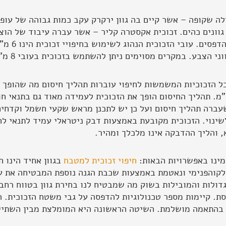
כית רגילה שקופה – אשר קיים בה גוון ירקרק עקב כמות גבוהה של 
ונים כהים. זכוכית אקסטרה קליר – אשר עברה עיבוד של הוצאת
הירקרק, והיא
 הצבע. במקרים מסוימים ניתן להשתמש בזכוכית בעובי 8 מ"מ.
צם זכוכית 6 מ"מ חזקה בדיוק כמו זכוכית 30 מ"מ. תהליך החיסום הופך את הזכוכית לעמידה מ
שעברה תהליך חיסום ועל כן יש לתכנן מראש שקעי חשמל וקדחים
לשינוי. הזכוכית מקובעת באמצעות דבק ניטראלי עמיד לתנאי לח
מינו באפשרויות הבאות:
חיפוי זכוכית למטבח
בגוון אחיד הינו ח
קוהפנימי ונאטמת באמצעות שכבת הגנה נוספת המבטיחה את עמיד
ולות והמובילות בשוק מה שמבטיח לנו בחירת גוון בטווח רחב 
ת. קיימות מספר טכנולוגיות להדפסה על גבי משטח הזכוכית. ה
 בהתאמה מושלמת. השיטה הראשונה היא המומלצת מבין השתיי