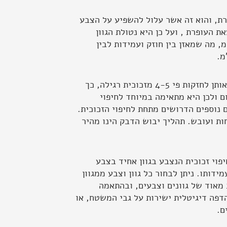
עופרת, והוא זה אשר עלול להשפיע על הצבע
 העופרת , ועל כן היא נטולת הגוון
 מומלצת לשימוש בצבעים בהירים או הדפסים. עובי הזכוכית הנהוג לשימוש בחיפויי זכוכית הינו 6 מ"מ, מה שמאזן בין חוזק ועמידות לבין
השימוש בזכוכיות עבות או דקות יותר אינו מומלץ. כל הזכוכיות המשמשות לחיפוי עוברות תהליך חיסום מה שהופך אותן לחזקות פי 4-5 מזכוכית רגילה, כך
אוד גם בתנאי חום ולכן היא מתאימה במיוחד לחיפוי
 נוספים הדרושים מתחת לחיפוי הזכוכית.
ות ועובש. תהליך יבוש הדבק הינו מהיר
יפוי זכוכית הנצבע בגוון אחיד בצבע
ותו. ניתן לבחור כל גוון וצבע ממגוון
מאוד של גוונים וצבעים, ובהתאמה
דפה דיגיטלית ישירות על גבי המשטח, או
ם.