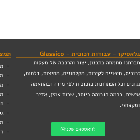
גלאסיקו - עבודות זכוכית - Glassico
תמצא
חברתנו מתמחה בתכנון, יצור והרכבה של מעקות
מע
זכוכית, חיפויים לקירות, מקלחונים, מחיצות, דלתות,
מק
גגונים וכל הפתרונות בזכוכית לפי מידה ובהתאמה
מע
מע
אישית, ברמה הגבוהה ביותר, שרות אמין, אדיב
חי
ומקצועי.
גג
מח
לוואטסאפ שלנו
דל