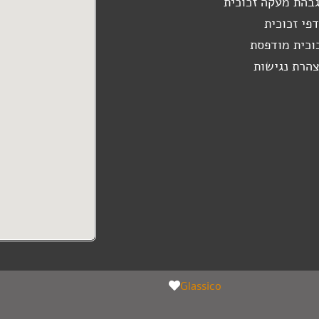
בהת מעקה זכוכית
פי זכוכית
וכית מודפסת
הרת נגישות
Glassico