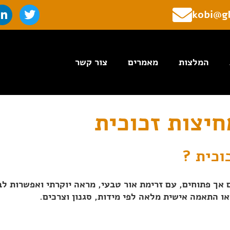
L
T
kobi@gl
i
w
n
i
k
t
e
t
המלצות
מאמרים
צור קשר
d
e
i
r
n
-
i
חיצות זכוכית
n
וכית ?
 אך פתוחים, עם זרימת אור טבעי, מראה יוקרתי ואפשרות לב