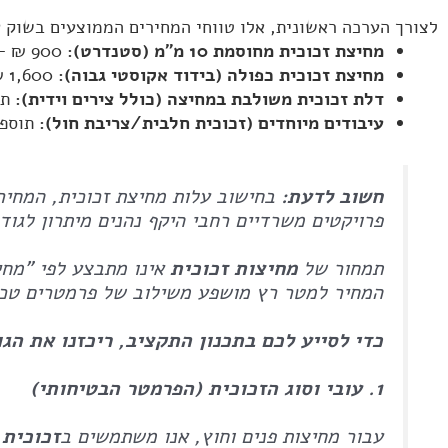
לצורך הערכה ראשונית, אלו טווחי המחירים הממוצעים בשוק 
מחיצת זכוכית מחוסמת 10 מ"מ (סטנדרט):
900 ₪ – 1,400 ₪ למ"ר.
מחיצת זכוכית כפולה (בידוד אקוסטי גבוה):
1,600 ₪ – 2,500 ₪ למ"ר.
דלת זכוכית משולבת במחיצה (כולל צירים וידית):
תוספת של 00
עיבודים מיוחדים (זכוכית חלבית/צריבת חול):
תוספת של 150 ₪
חשוב לדעת:
בחישוב עלות מחיצת זכוכית, המחיר
פרויקטים משרדיים רחבי היקף נהנים מיתרון לגוד
תמחור של
מחיצות זכוכית
אינו מתבצע לפי "מחי
המחיר למטר רץ מושפע משילוב של פרמטרים טכני
כדי לסייע לכם בתכנון התקציב, ריכזנו את הג
1. עובי וסוג הזכוכית (הפרמטר הבטיחותי)
עבור מחיצות פנים וחוץ, אנו משתמשים ב
זכוכית