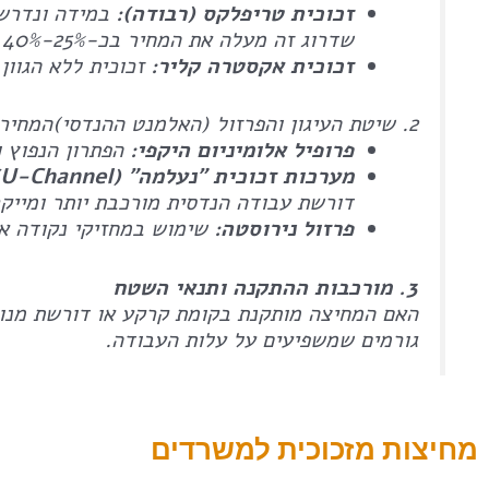
זכוכית טריפלקס (רבודה):
שדרוג זה מעלה את המחיר בכ-25%-40% אך חיוני לחללי עבודה שקטים.
זכוכית אקסטרה קליר:
זכוכית ללא הגוון היר
2. שיטת העיגון והפרזול (האלמנט ההנדסי)המחיר משתנה משמעותית בהתאם לסוג הפרופיל שמחזיק את הזכוכית:
פרופיל אלומיניום היקפי:
הפתרון הנפוץ 
מערכות זכוכית "נעלמה" (U-Channel):
דורשת עבודה הנדסית מורכבת יותר ומייק
פרזול נירוסטה:
שימוש במחזיקי נקודה או
3. מורכבות ההתקנה ותנאי השטח
האם המחיצה מותקנת בקומת קרקע או דורשת מנוף
גורמים שמשפיעים על עלות העבודה.
מחיצות מזכוכית למשרדים