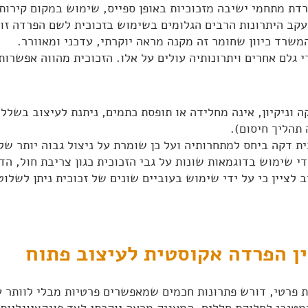
דת מתחמי ישיבה מזכוכיות באופן ספייס, שימוש במקום קירות
עקב היתרונות הרבים הגלומים בשימוש בזכוכית לשם הפרדה זו.
משרד כיוון שחומר זה מקנה מראה יוקרתי, עדכני ומאוורר.
י גלם אחרים ויתרונותיה עולים על אלו. הזכוכית מהווה אפשרו
 וניקיון, אינה מחלידה או תופסת כתמים, ניתנת לעיצוב בשלל ג
תהליך חיסום).
ת דקה ביחס למתחרותיה ועל כן שומרת על ניצול גבוה יותר ש
י שימוש בדוגמאות שונות על גבי הזכוכית כגון צריבת חול, ה
לציין כי על ידי שימוש בעוביים שונים של זכוכית ניתן לשלוט
ין הפרדה אקוסטית לעיצוב פתוח
ית פרטי, דורש פתרונות חכמים שמאפשרים פרטיות מבלי לוותר
מטיבי לחלוקת חללים, המעניק מראה יוקרתי לצד פונקציונליות