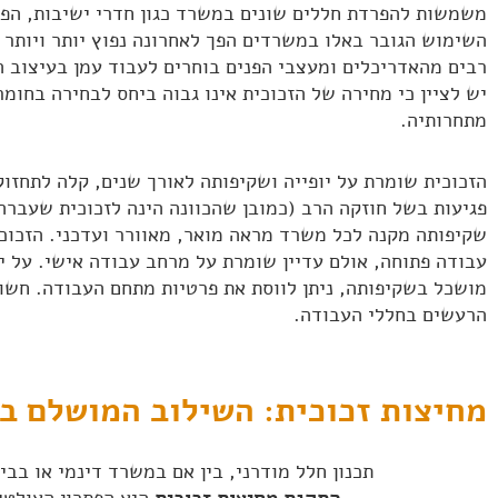
משמשות להפרדת חללים שונים במשרד כגון חדרי ישיבות, הפר
השימוש הגובר באלו במשרדים הפך לאחרונה נפוץ יותר ויותר 
רבים מהאדריכלים ומעצבי הפנים בוחרים לעבוד עמן בעיצוב ה
יש לציין כי מחירה של הזכוכית אינו גבוה ביחס לבחירה בחומר
מתחרותיה.
הזכוכית שומרת על יופייה ושקיפותה לאורך שנים, קלה לתחזוקה
פגיעות בשל חוזקה הרב (כמובן שהכוונה הינה לזכוכית שעברה 
שקיפותה מקנה לכל משרד מראה מואר, מאוורר ועדכני. הזכוכי
עבודה פתוחה, אולם עדיין שומרת על מרחב עבודה אישי. על יד
מושכל בשקיפותה, ניתן לווסת את פרטיות מתחם העבודה. חשוב 
הרעשים בחללי העבודה.
מחיצות זכוכית: השילוב המושלם ב
תכנון חלל מודרני, בין אם במשרד דינמי או בב
התקנת מחיצות זכוכית
היא הפתרון האולטי