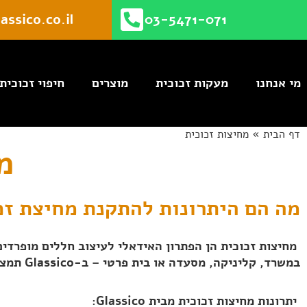
ילוג
assico.co.il
03-5471-071
תוכן
מי אנחנו
מעקות זכוכית
מוצרים
חיפוי זכוכית
דף הבית
»
מחיצות זכוכית
מ
מה הם היתרונות להתקנת מחיצת זכ
מחיצות זכוכית הן הפתרון האידאלי לעיצוב חללים מופרדים
במשרד, קליניקה, מסעדה או בית פרטי – ב-Glassico תמצאו התאמה אישית מלאה לפי מידות, סגנון וצרכים.
יתרונות מחיצות זכוכית מבית Glassico: