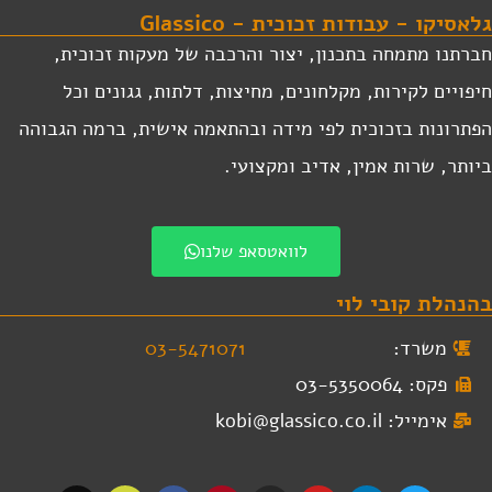
לאסיקו - עבודות זכוכית - Glassico
ברתנו מתמחה בתכנון, יצור והרכבה של מעקות זכוכית,
יפויים לקירות, מקלחונים, מחיצות, דלתות, גגונים וכל
פתרונות בזכוכית לפי מידה ובהתאמה אישית, ברמה הגבוהה
יותר, שרות אמין, אדיב ומקצועי.
לוואטסאפ שלנו
הנהלת קובי לוי
משרד:
03-5471071
פקס: 03-5350064
אימייל: kobi@glassico.co.il
T
G
F
P
I
Y
L
T
i
o
a
i
n
o
i
w