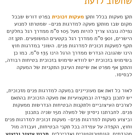
שחשוב לדעת
תקן מעקות בכלל ותקן
מעקות זכוכית
בפרט דורש שבכל
מקום שבו מותקן מעקה למדרגות פנים- שמטרתו למנוע
נפילה גובהו צריך להיות מעל 105 ס"מ ממדרך רגל בחלקים
הישרים, ו90 ס"מ ממדרך רגל בקטעים המשופעים. תקן זה
תקף למעקות זכוכית למדרגות פנים. השוני במדרגות חוץ
הינו שהגובה הנדרש ממדרך הרגל הינו 135 ס"מ. כמו כן
בשימוש בזכוכית יש לוודא שימוש בזכוכית בטיחות רבודה,
והתקן אף מפרט את שיטות העיגון התקניות של המעקה
לבסיסו.
לאור כל זאת אם מעוניינים במעקה למדרגות פנים מזכוכית,
יש לתכנן בקפידה ובמקצועיות את מעקה הזכוכית בהתאם
לצרכים העיצוביים ולתקנות הבטיחות הנדרשות ממעקות
פנים. לחברתנו ניסיון של למעלה מ15 שניה בתכנון
וביצוע
מעקות למדרגות פנים-
מעקות זכוכית למדרגות פנים
וחוץ, הקפדה על עמידה בכל תקני הבטיחות, ועבודה מול
מהנדסים, קונסטרוקטורים ואדריכלים.
תכנון עיצוב וביצוע