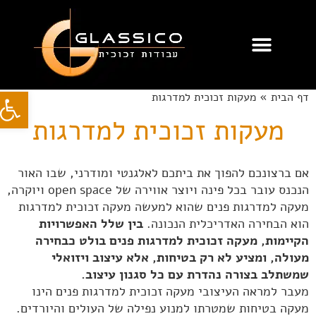
לוג
וכן
עבודות זכוכית
מעקות זכוכית
חיפוי זכוכית
פתח סרג
דף הבית
»
מעקות זכוכית למדרגות
מעקות זכוכית למדרגות
אם ברצונכם להפוך את ביתכם לאלגנטי ומודרני, שבו האור
הנכנס עובר בכל פינה ויוצר אווירה של open space ויוקרה,
מעקה למדרגות פנים שהוא למעשה מעקה זכוכית למדרגות
הוא הבחירה האדריכלית הנכונה.
בין שלל האפשרויות
הקיימות, מעקה זכוכית למדרגות פנים בולט כבחירה
מעולה, ומציע לא רק בטיחות, אלא עיצוב ויזואלי
שמשתלב בצורה נהדרת עם כל סגנון עיצוב
.
מעבר למראה העיצובי מעקה זכוכית למדרגות פנים הינו
מעקה בטיחות שמטרתו למנוע נפילה של העולים והיורדים.