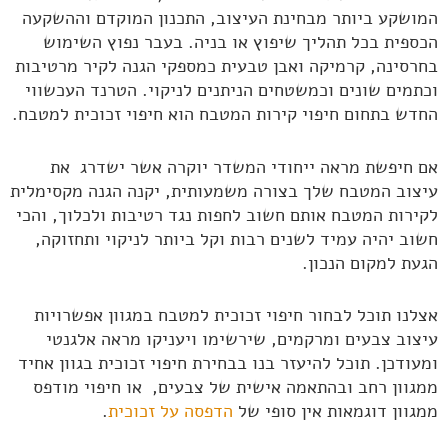
המושקע ביותר מבחינת העיצוב, התכנון המוקדם וההשקעה
הכספית בכל תהליך שיפוץ או בניה. בעבר נפוץ השימוש
בחרסינה, קרמיקה ואבן טבעית כמספקי הגנה לקיר מרטיבות
וכתמים שונים וכמשטחים הניתנים לניקוי. הטרנד העכשווי
החדש בתחום חיפוי קירות המטבח הוא חיפוי זכוכית למטבח.
אם חיפשת מראה ייחודי המשדר יוקרה אשר ישדרג את
עיצוב המטבח שלך בצורה משמעותית, יקנה הגנה מקסימלית
לקירות המטבח אותם חשוב לחפות נגד רטיבות ולכלוך, והכי
חשוב יהיה עמיד לשנים רבות וקל ביותר לניקוי ותחזוקה,
הגעת למקום הנכון.
אצלנו תוכל לבחור חיפוי זכוכית למטבח במגוון אפשרויות
עיצוב צבעים ומרקמים, שירשימו ויעניקו מראה אלגנטי
ומעודכן. תוכל להיעזר בנו בבחירת חיפוי זכוכית בגוון אחיד
ממגוון רחב ובהתאמה אישית של צבעים, או חיפוי מודפס
ממגוון דוגמאות אין סופי של
הדפסה על זכוכית
.