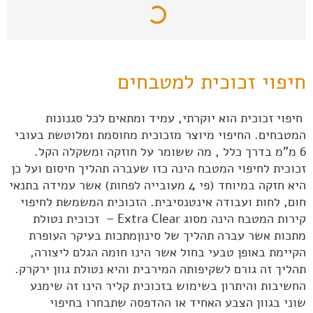
חיפוי זכוכית למטבחים
חיפוי זכוכית הוא יוקרתי, עמיד ומתאים לכל סגנונות
המטבחים. החיפוי מיוצר מזכוכית מחוסמת ומלוטשת בעובי
6 מ"מ בדרך כלל , מה ששומר על חוזקה ומשקלה הקל.
זכוכית לחיפוי המטבח הינה כזו שעברה תהליך חיסום ועל כן
היא חזקה במיוחד (פי 4 מעובייה לפחות) אשר עמידה בתנאי
חום, לחות ועבודה אינטנסיבית. הזכוכית המשמשת לחיפוי
קירות המטבח הינה מסוג Extra Clear – זכוכית נטולת
מתכות אשר עברה תהליך של סינוןמתכות בעיקר העופרת
הקיימת באופן טבעי בחול אשר הינו חומה הגלם ליצורה,
תהליך זה גורם לשקיפותה המירבית והיא נטולת גוון ירקרק.
החשיבות והיתרון בשימוש בזכוכית קליר הינו זה שימנע
שוני בגוון הצבע האחיד או ההדפסה שתבחרו בחיפוי