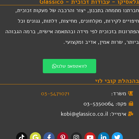
לאסיקו - עבודות זכוכית - Glassico
ברתנו מתמחה בתכנון, יצור והרכבה של מעקות זכוכית,
יפויים לקירות, מקלחונים, מחיצות, דלתות, גגונים וכל
פתרונות בזכוכית לפי מידה ובהתאמה אישית, ברמה הגבוהה
יותר, שרות אמין, אדיב ומקצועי.
לוואטסאפ שלנו
הנהלת קובי לוי
משרד:
03-5471071
פקס: 03-5350064
אימייל: kobi@glassico.co.il
T
G
F
P
I
Y
L
T
i
o
a
i
n
o
i
w
k
o
c
n
s
u
n
i