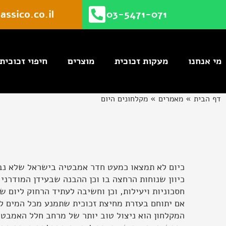
ילוג
assico.co.il
03-5471-071
תוכן
מי אנחנו
מעקות זכוכית
מוצרים
חיפוי זכוכית
דף הבית
»
מאמרים
»
מקלחונים היום
כיום לא תמצאו כמעט חדר אמבטיה בישראל שלא נבנה
כיוון שנוחות הרחצה בו וכן ההבנה שבעידן המודרני 
חסכוניות ויעילות, וכן וחשיבה לעתיד הרחוק ליום 
אם יתוחם בעזרת מחיצת זכוכית שתמנע מכל המים לצ
המקלחון הוא ניצול טוב יותר של מרחב חלל האמבטי