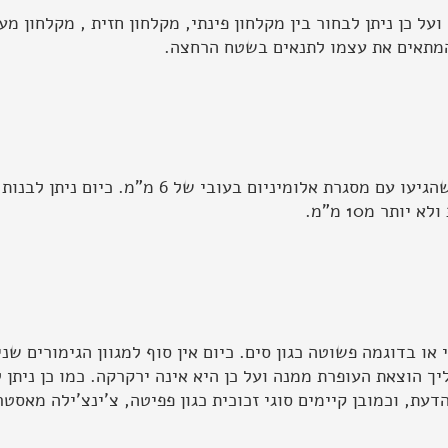
 כן ניתן לבחור בין מקלחון פינתי, מקלחון חזית , מקלחון מע
 המתאים את עצמו לתנאים בשטח הרחצה.
בעבר ניתן היה למצוא בשוק מקלחונים סטנדרטיים שהגיעו ע
 או בדוגמה פשוטה כגון סים. כיום אין סוף למגוון הגימורים ש
יך הוצאת העופרת ממנה ועל כן היא אינה ירקרקה. כמו כן ניתן 
ת, וכמובן קיימים סוגי זכוכית כגון פפיטה, צ'ינצ'ילה מאסטר