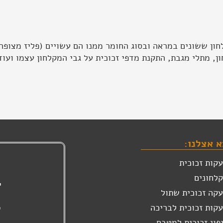
לחון ששונים במראה ובסוג החומר ממנו הם עשויים (פליז מצופה,
, מתלי מגבת, התקנת מדפי זכוכית על גבי המקלחון עצמו ועוד
 אצלנו:
י
קות זכוכית
לחונים
י
קה זכוכית שתול
קות זכוכית לבריכה
י
פוי זכוכית למטבח