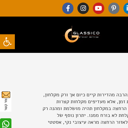
F
I
Y
P
a
n
o
i
c
s
u
n
e
t
t
t
b
a
u
e
פתח סרגל
o
g
b
r
o
r
e
e
k
a
s
-
m
t
f
-
p
בה מהדירות קיים כיום אך ורק מקלחון,
ת זמן, אלא מעדיפים מקלחות קצרות
ית הרחצה במקלחון תהיה מושלמת ומהנה רק
חת לא בורח ממנו. יתרון נוסף של
לאזור הרחצה מראה עיצובי נקי, אסטטי