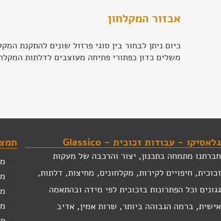
אבזור המקלחון
כיום ניתן לבחור בין סוגי פרזול שונים להתקנת המק
משלים כדון כפתורי פתיחה מעוצבים לדלתות המקלחון
גלאסיקו - עבודות זכוכית - Glassico
תמצא
חברתנו מתמחה בתכנון, יצור והרכבה של מעקות
מע
זכוכית, חיפויים לקירות, מקלחונים, מחיצות, דלתות,
מק
גגונים וכל הפתרונות בזכוכית לפי מידה ובהתאמה
מע
מע
אישית, ברמה הגבוהה ביותר, שרות אמין, אדיב
חי