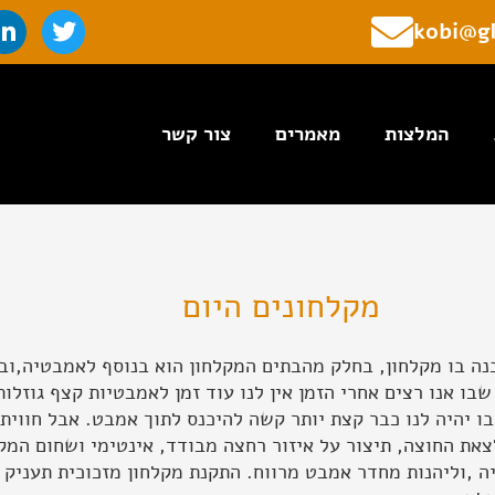
L
T
kobi@gl
i
w
n
i
k
t
e
t
המלצות
מאמרים
צור קשר
d
e
i
r
n
-
i
n
מקלחונים היום
 בו מקלחון, בחלק מהבתים המקלחון הוא בנוסף לאמבטיה,ובהר
שבו אנו רצים אחרי הזמן אין לנו עוד זמן לאמבטיות קצף גוזלו
שבו יהיה לנו כבר קצת יותר קשה להיכנס לתוך אמבט. אבל חוו
את החוצה, תיצור על איזור רחצה מבודד, אינטימי ושחום המקל
ה ,וליהנות מחדר אמבט מרווח. התקנת מקלחון מזכוכית תעניק 